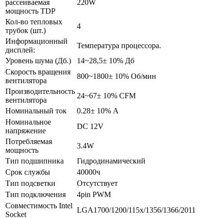
рассеиваемая
220W
мощность TDP
Кол-во тепловых
4
трубок (шт.)
Информационный
Температура процессора.
дисплей:
Уровень шума (Дб.)
14~28,5± 10% Дб
Скорость вращения
800~1800± 10% Об/мин
вентилятора
Производительность
24~67± 10% CFM
вентилятора
Номинальный ток
0.28± 10% А
Номинальное
DC 12V
напряжение
Потребляемая
3.4W
мощность
Тип подшипника
Гидродинамический
Срок службы
40000ч
Тип подсветки
Отсутствует
Тип подключения
4pin PWM
Совместимость Intel
LGA1700/1200/115x/1356/1366/2011
Socket