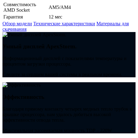
Совместимость
AM5/AM4
AMD Socket
Гарантия
12 мес
Обзор модели
Технические характеристики
Материалы для
скачивания
Умный дисплей ApexStorm.
Информационный дисплей с показателями температуры и
процентом загрузки процессора.
Следите за сердцем вашей системы в реальном времени.
Эффективность
Благодаря прямому контакту четырех медных тепло трубок к
крышке процессора, нам удалось добиться высокой
эффективности отвода тепла.
Максимальная рассеиваемая мощность TDP – 220W