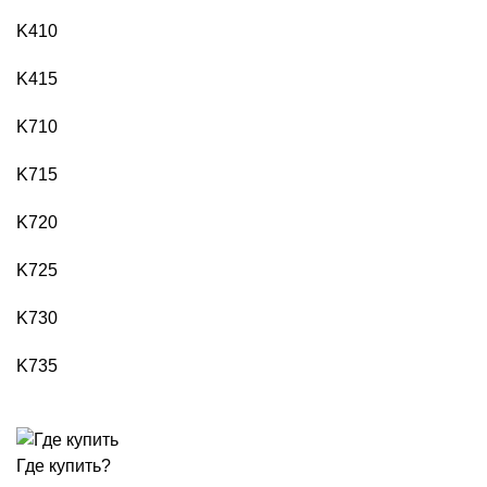
K410
K415
K710
K715
K720
K725
K730
K735
Где купить?